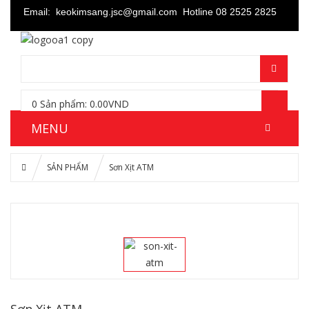
Email: keokimsang.jsc@gmail.com
Hotline 08 2525 2825
0
Sản phẩm:
0.00
VND
MENU
SẢN PHẨM
Sơn Xịt ATM