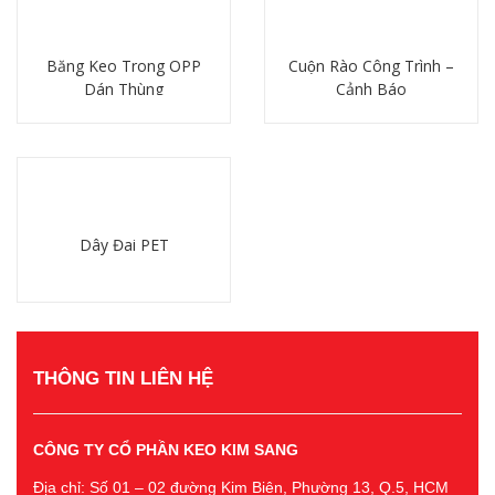
Băng Keo Trong OPP
Cuộn Rào Công Trình –
Dán Thùng
Cảnh Báo
Chi tiết
Chi tiết
Dây Đai PET
Chi tiết
THÔNG TIN LIÊN HỆ
CÔNG TY CỔ PHẦN KEO KIM SANG
Địa chỉ: Số 01 – 02 đường Kim Biên, Phường 13, Q.5, HCM