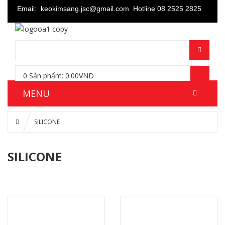
Email: keokimsang.jsc@gmail.com
Hotline 08 2525 2825
0
Sản phẩm:
0.00
VND
MENU
SILICONE
SILICONE