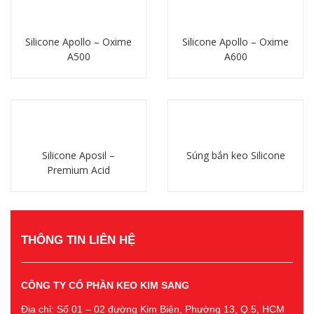
Silicone Apollo – Oxime
Silicone Apollo – Oxime
A500
A600
Chi tiết
Chi tiết
Silicone Aposil –
Súng bắn keo Silicone
Premium Acid
Chi tiết
Chi tiết
THÔNG TIN LIÊN HỆ
CÔNG TY CỔ PHẦN KEO KIM SANG
Địa chỉ: Số 01 – 02 đường Kim Biên, Phường 13, Q.5, HCM